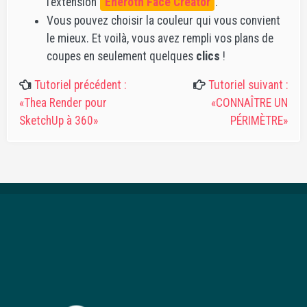
l’extension
Eneroth Face Creator
.
Vous pouvez choisir la couleur qui vous convient
le mieux. Et voilà, vous avez rempli vos plans de
coupes en seulement quelques
clics
!
Tutoriel précédent :
Tutoriel suivant :
«Thea Render pour
«CONNAÎTRE UN
SketchUp à 360»
PÉRIMÈTRE»