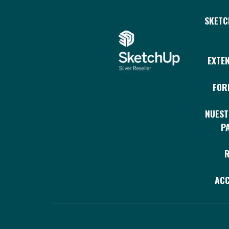
SKETC
EXTE
FOR
NUEST
P
R
ACC