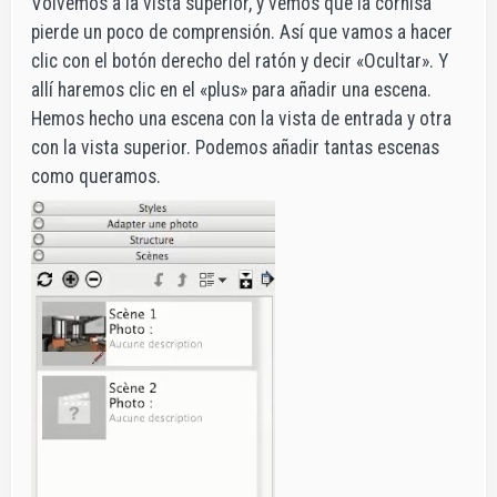
Volvemos a la vista superior, y vemos que la cornisa
pierde un poco de comprensión. Así que vamos a hacer
clic con el botón derecho del ratón y decir «Ocultar». Y
allí haremos clic en el «plus» para añadir una escena.
Hemos hecho una escena con la vista de entrada y otra
con la vista superior. Podemos añadir tantas escenas
como queramos.