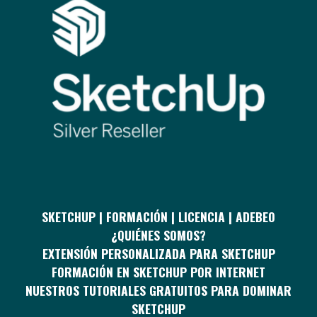
SKETCHUP | FORMACIÓN | LICENCIA | ADEBEO
¿QUIÉNES SOMOS?
EXTENSIÓN PERSONALIZADA PARA SKETCHUP
FORMACIÓN EN SKETCHUP POR INTERNET
NUESTROS TUTORIALES GRATUITOS PARA DOMINAR
SKETCHUP