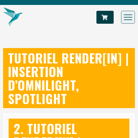
TUTORIEL RENDER[IN] |
INSERTION
D’OMNILIGHT,
SPOTLIGHT
2. TUTORIEL