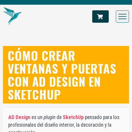
CÓMO CREAR
VENTANAS Y PUERTAS
CON AD DESIGN EN
SKETCHUP
AD Design
es un
plugin
de
SketchUp
pensado para los
profesionales del diseño interior, la decoración y la